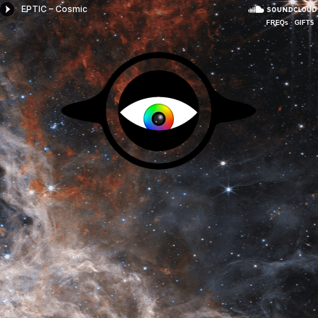
FREQs
·
GIFT$